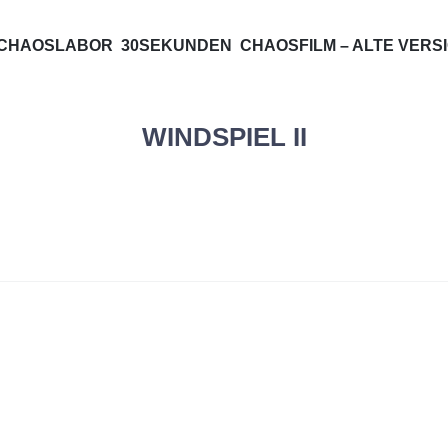
SFILM***
ZUM
CHAOSLABOR
30SEKUNDEN
CHAOSFILM – ALTE VERS
INHALT
SPRINGEN
WINDSPIEL II