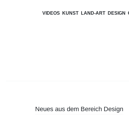
***CHAO
VIDEOS
KUNST
LAND-ART
DESIGN
Kunst und Design
Beitragsnavigation
Neues aus dem Bereich Design