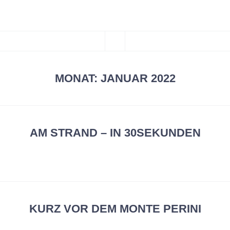
***CHAOSFILM***
ZUM
Kunst und Design
MENÜ
INHALT
SPRINGEN
MONAT:
JANUAR 2022
AM STRAND – IN 30SEKUNDEN
KURZ VOR DEM MONTE PERINI