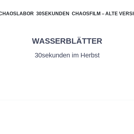
SFILM***
ZUM
CHAOSLABOR
30SEKUNDEN
CHAOSFILM – ALTE VERS
INHALT
SPRINGEN
WASSERBLÄTTER
30sekunden im Herbst