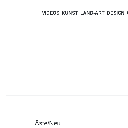
***CHAO
VIDEOS
KUNST
LAND-ART
DESIGN
Kunst und Design
Beitragsnavigation
Äste/Neu