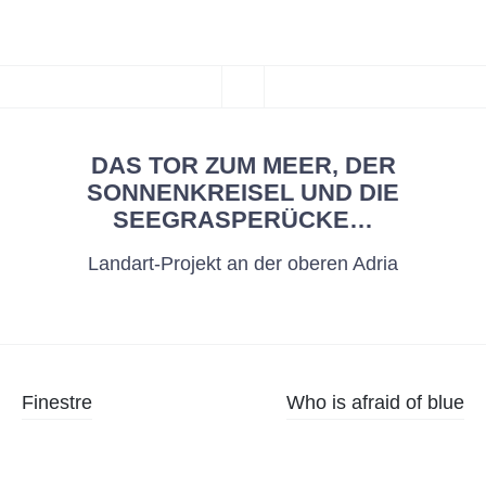
***CHAOSFILM***
ZUM
Kunst und Design
MENÜ
INHALT
SPRINGEN
DAS TOR ZUM MEER, DER
SONNENKREISEL UND DIE
SEEGRASPERÜCKE…
Landart-Projekt an der oberen Adria
Beitragsnavigation
Finestre
Who is afraid of blue
Widgets