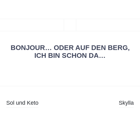
***CHAOSFILM***
ZUM
Kunst und Design
MENÜ
INHALT
SPRINGEN
BONJOUR… ODER AUF DEN BERG,
ICH BIN SCHON DA…
Beitragsnavigation
Sol und Keto
Skylla
Widgets