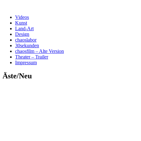
Menü
Zum
Kunst und Design
Videos
***chaosfilm***
Inhalt
Kunst
springen
Land-Art
Design
chaoslabor
30sekunden
chaosfilm – Alte Version
Theater – Trailer
Impressum
Äste/Neu