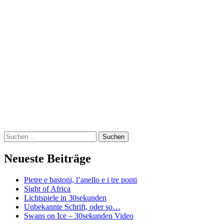
Widgets
Suchen
nach:
Neueste Beiträge
Pietre e bastoni, l’anello e i tre ponti
Sight of Africa
Lichtspiele in 30sekunden
Unbekannte Schrift, oder so…
Swans on Ice – 30sekunden Video