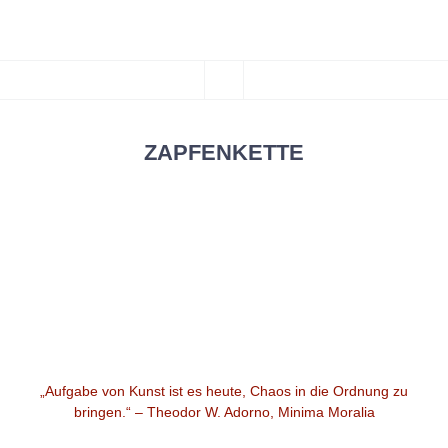
***CHAOSFILM***
ZUM
Kunst und Design
MENÜ
INHALT
SPRINGEN
ZAPFENKETTE
Widgets
„Aufgabe von Kunst ist es heute, Chaos in die Ordnung zu
bringen.“ – Theodor W. Adorno, Minima Moralia