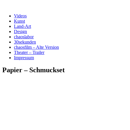
Menü
Zum
Kunst und Design
Videos
***chaosfilm***
Inhalt
Kunst
springen
Land-Art
Design
chaoslabor
30sekunden
chaosfilm – Alte Version
Theater – Trailer
Impressum
Papier – Schmuckset