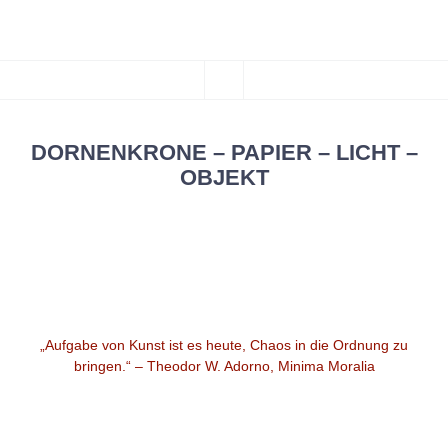
***CHAOSFILM***
ZUM
Kunst und Design
MENÜ
INHALT
SPRINGEN
DORNENKRONE – PAPIER – LICHT –
OBJEKT
Widgets
„Aufgabe von Kunst ist es heute, Chaos in die Ordnung zu
bringen.“ – Theodor W. Adorno, Minima Moralia