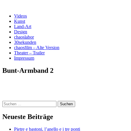
Menü
Zum
Kunst und Design
Videos
***chaosfilm***
Inhalt
Kunst
springen
Land-Art
Design
chaoslabor
30sekunden
chaosfilm – Alte Version
Theater – Trailer
Impressum
Bunt-Armband 2
Widgets
Suchen
nach:
Neueste Beiträge
Pietre e bastoni, l’anello e i tre ponti